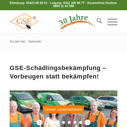
Eilenburg:
03423 60 29 41
- Leipzig:
0341 308 98 77
- Kostenfreie Hotline:
0800 11 42 988
Du bist hier:
Startseite
GSE-Schädlingsbekämpfung –
Vorbeugen statt bekämpfen!
Unser Unternehmen